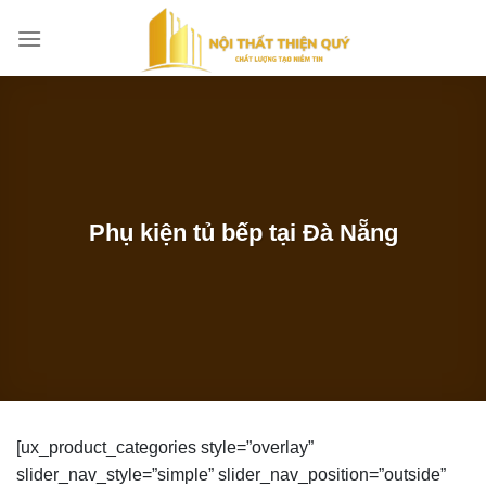
Bỏ
qua
nội
dung
Phụ kiện tủ bếp tại Đà Nẵng
[ux_product_categories style=”overlay”
slider_nav_style=”simple” slider_nav_position=”outside”