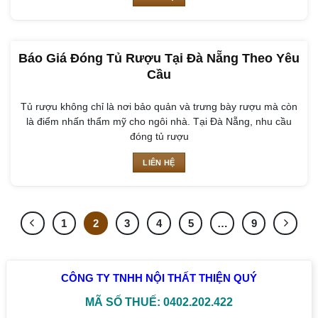
Báo Giá Đóng Tủ Rượu Tại Đà Nẵng Theo Yêu
Cầu
Tủ rượu không chỉ là nơi bảo quản và trưng bày rượu mà còn
là điểm nhấn thẩm mỹ cho ngôi nhà. Tại Đà Nẵng, nhu cầu
đóng tủ rượu
LIÊN HỆ
1
2
3
4
5
…
9
CÔNG TY TNHH NỘI THẤT THIỆN QUÝ
MÃ SỐ THUẾ: 0402.202.422