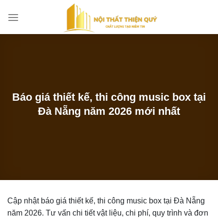
Bỏ
qua
nội
dung
Báo giá thiết kế, thi công music box tại
Đà Nẵng năm 2026 mới nhất
Cập nhật báo giá thiết kế, thi công music box tại Đà Nẵng
năm 2026. Tư vấn chi tiết vật liệu, chi phí, quy trình và đơn