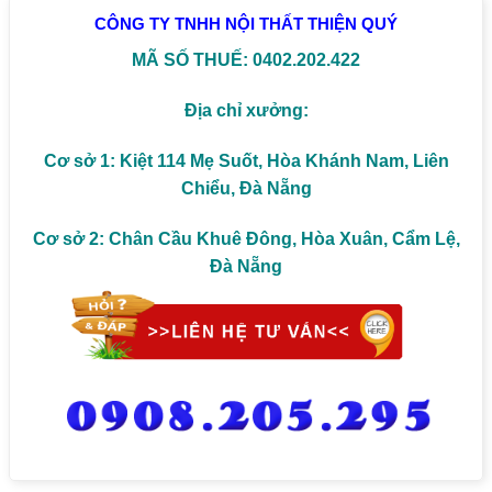
CÔNG TY TNHH NỘI THẤT THIỆN QUÝ
MÃ SỐ THUẾ: 0402.202.422
Địa chỉ xưởng:
Cơ sở 1: Kiệt 114 Mẹ Suốt, Hòa Khánh Nam, Liên
Chiểu, Đà Nẵng
Cơ sở 2: Chân Cầu Khuê Đông, Hòa Xuân, Cẩm Lệ,
Đà Nẵng